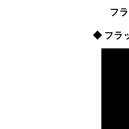
フ
◆ フラ