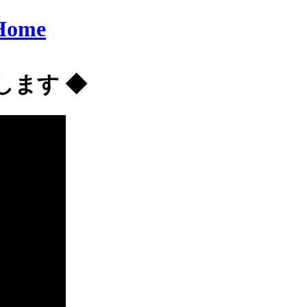
Home
します ◆